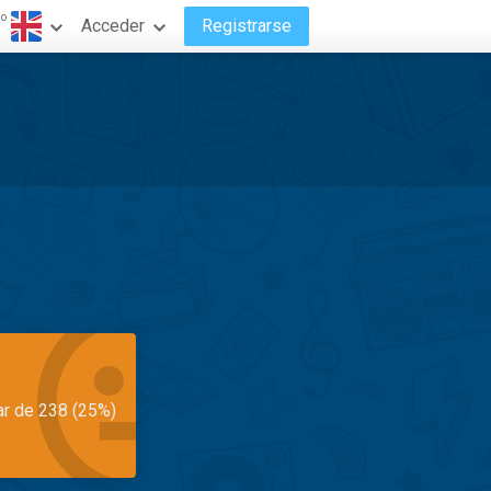
do
Acceder
Registrarse
ar de 238 (25%)