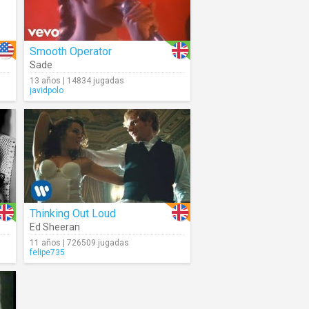
Smooth Operator
Sade
13 años | 14834 jugadas
javidpolo
Thinking Out Loud
Ed Sheeran
11 años | 726509 jugadas
felipe735