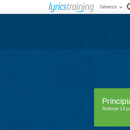
Géneros
Princip
Rellenar 24 p