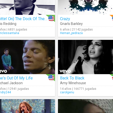
(Sittin' On) The Dock Of The Bay
Crazy
is Redding
Gnarls Barkley
años | 6831 jugadas
6 años | 21142 jugadas
riclessantana
Hernan_pedraza
e's Out Of My Life
Back To Black
chael Jackson
Amy Winehouse
años | 12941 jugadas
14 años | 166771 jugadas
andry244
carolgenu