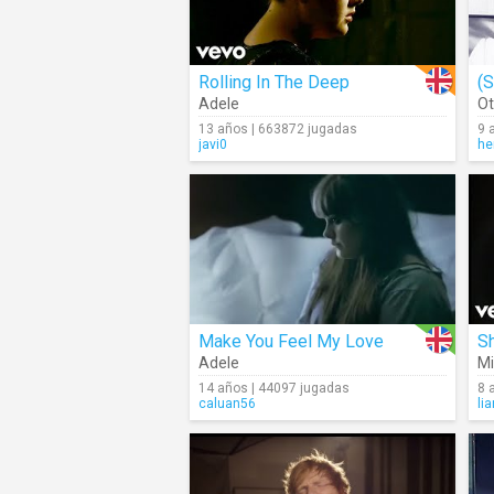
Rolling In The Deep
Adele
Ot
13 años | 663872 jugadas
9 
javi0
he
Make You Feel My Love
Sh
Adele
Mi
14 años | 44097 jugadas
8 
caluan56
li