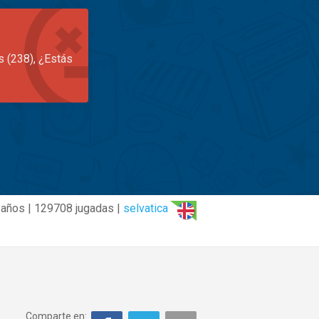
s (238), ¿Estás
 años | 129708 jugadas |
selvatica
Comparte en: