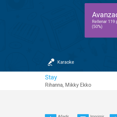
Avanza
Rellenar 119 
(50%)
Karaoke
Stay
Rihanna
,
Mikky Ekko
Añadir
Imprimir