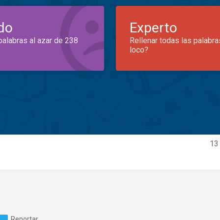
do
Experto
palabras al azar de 238
Rellenar todas las palabra
loco?
13
Reportar