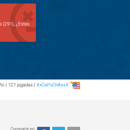
s (291), ¿Estás
ño | 121 jugadas |
XxCaPuChAsxX
Comparte en: