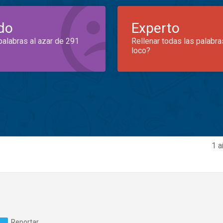
do
Experto
palabras al azar de 291
Rellenar todas las palabra
loco?
1 a
Reportar