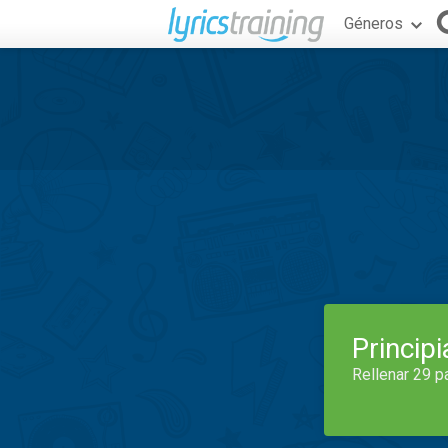
Géneros
Princip
Rellenar 29 p