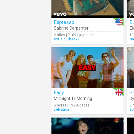
Espresso
B
Sabrina Carpenter
El
2 años | 71091 jugadas
10
XxCaPuChAsxX
Na
Easy
Ge
Midnight Til Morning
Dy
5 horas | 192 jugadas
6 
selvatica
ed