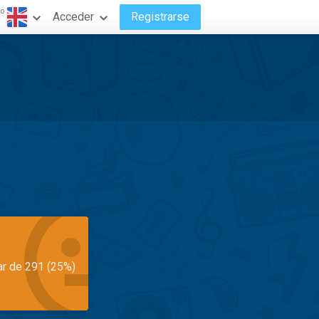
do
Acceder
Registrarse
ar de 291 (25%)