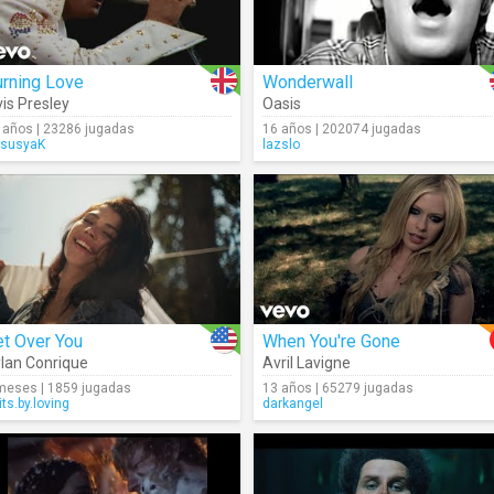
urning Love
Wonderwall
vis Presley
Oasis
 años | 23286 jugadas
16 años | 202074 jugadas
susyaK
lazslo
t Over You
When You're Gone
lan Conrique
Avril Lavigne
meses | 1859 jugadas
13 años | 65279 jugadas
its.by.loving
darkangel