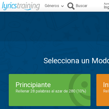
Apr
Géneros
Buscar
In
Selecciona un Mod
Principiante
I
Rellenar 28 palabras al azar de 280 (10%)
Rel