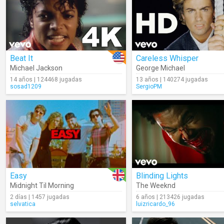
Beat It
Careless Whisper
Michael Jackson
George Michael
14 años | 124468 jugadas
13 años | 140274 jugadas
sosad1209
SergioPM
Easy
Blinding Lights
Midnight Til Morning
The Weeknd
2 días | 1457 jugadas
6 años | 213426 jugadas
selvatica
luizricardo_96