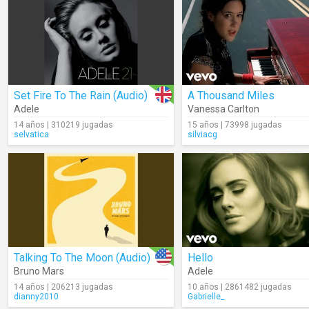
Set Fire To The Rain (Audio)
A Thousand Miles
Adele
Vanessa Carlton
14 años | 310219 jugadas
15 años | 73998 jugadas
selvatica
silviacg
Talking To The Moon (Audio)
Hello
Bruno Mars
Adele
14 años | 206213 jugadas
10 años | 2861482 jugadas
dianny2010
Gabrielle_