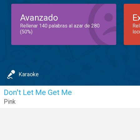
Avanzado
E
Rellenar 140 palabras al azar de 280
Rel
(50%)
loc
Karaoke
Don't Let Me Get Me
Pink