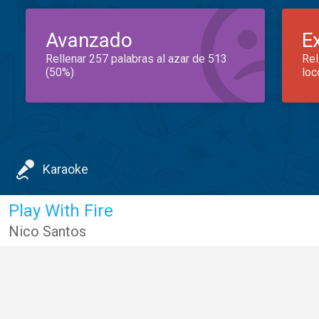
Avanzado
E
Rellenar 257 palabras al azar de 513
Rel
(50%)
loc
Karaoke
Play With Fire
Nico Santos