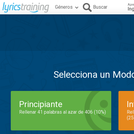
Apr
Géneros
Buscar
In
Selecciona un Mod
Principiante
I
Rellenar 41 palabras al azar de 406 (10%)
Rel
(25