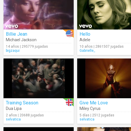
Billie Jean
Hello
Michael Jackson
Adele
14 años | 295779 jugadas
10 años | 2861507 jugadas
bigzaqui
Gabrielle_
Training Season
Give Me Love
Dua Lipa
Miley Cyrus
2 años | 20688 jugadas
5 días | 2512 jugadas
selvatica
selvatica