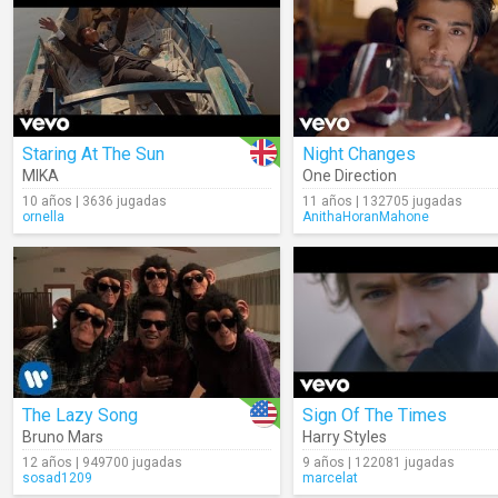
Staring At The Sun
Night Changes
MIKA
One Direction
10 años | 3636 jugadas
11 años | 132705 jugadas
ornella
AnithaHoranMahone
The Lazy Song
Sign Of The Times
Bruno Mars
Harry Styles
12 años | 949700 jugadas
9 años | 122081 jugadas
sosad1209
marcelat