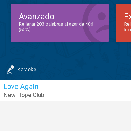
Avanzado
E
Rellenar 203 palabras al azar de 406
Rel
(50%)
loc
Karaoke
Love Again
New Hope Club