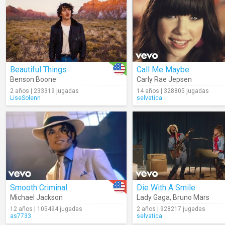
Beautiful Things
Call Me Maybe
Benson Boone
Carly Rae Jepsen
2 años | 233319 jugadas
14 años | 328805 jugadas
LiseSolenn
selvatica
Smooth Criminal
Die With A Smile
Michael Jackson
Lady Gaga
,
Bruno Mars
12 años | 105494 jugadas
2 años | 928217 jugadas
as7733
selvatica