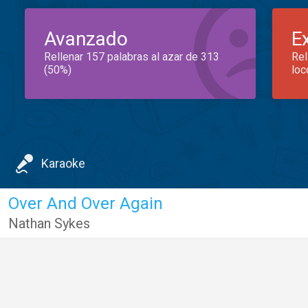
Avanzado
E
Rellenar 157 palabras al azar de 313
Rel
(50%)
loc
Karaoke
Over And Over Again
Nathan Sykes