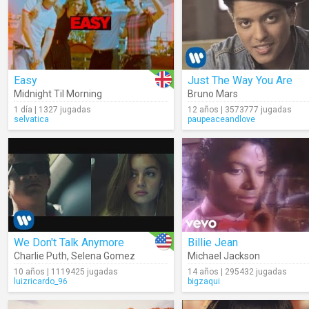
Easy
Just The Way You Are
Midnight Til Morning
Bruno Mars
1 día | 1327 jugadas
12 años | 3573777 jugadas
selvatica
paupeaceandlove
We Don't Talk Anymore
Billie Jean
Charlie Puth
,
Selena Gomez
Michael Jackson
10 años | 1119425 jugadas
14 años | 295432 jugadas
luizricardo_96
bigzaqui