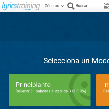
Apr
Géneros
Buscar
In
Selecciona un Mod
Principiante
I
Rellenar 31 palabras al azar de 313 (10%)
Rel