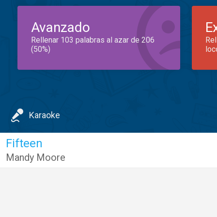
Avanzado
E
Rellenar 103 palabras al azar de 206
Rel
(50%)
loc
Karaoke
Fifteen
Mandy Moore