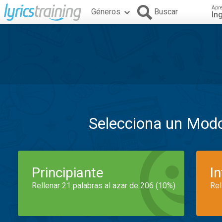
Apr
Géneros
Buscar
In
Selecciona un Mod
Principiante
I
Rellenar 21 palabras al azar de 206 (10%)
Rel