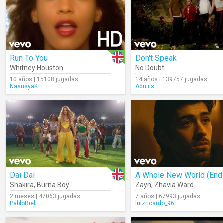
Run To You
Don't Speak
Whitney Houston
No Doubt
10 años | 15108 jugadas
14 años | 139757 jugadas
NasusyaK
Adriiiis
Dai Dai
Shakira
,
Burna Boy
Zayn
,
Zhavia Ward
2 meses | 47063 jugadas
7 años | 67993 jugadas
PabloBiel
luizricardo_96