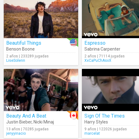
Beautiful Things
Espresso
Benson Boone
Sabrina Carpenter
2 años | 233289 jugadas
2 años | 71114 jugadas
LiseSolenn
XxCaPuChAsxX
Beauty And A Beat
Sign Of The Times
Justin Bieber
,
Nicki Minaj
Harry Styles
13 años | 70285 jugadas
9 años | 122026 jugadas
jenyyinacio
marcelat