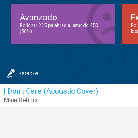
Avanzado
E
Rellenar 225 palabras al azar de 450
Rel
(50%)
loc
Karaoke
I Don't Care (Acoustic Cover)
Maia Reficco