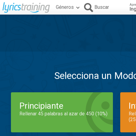
Apr
Géneros
Buscar
In
Selecciona un Mod
Principiante
I
Rellenar 45 palabras al azar de 450 (10%)
Rel
(25