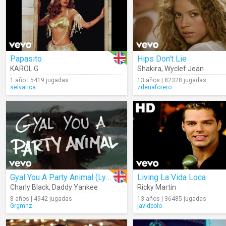
Papasito
Hips Don't Lie
KAROL G
Shakira
,
Wyclef Jean
1 año | 5419 jugadas
13 años | 82328 jugadas
selvatica
zdenaforero
Gyal You A Party Animal (Lyrics)
Living La Vida Loca
Charly Black
,
Daddy Yankee
Ricky Martin
8 años | 4942 jugadas
13 años | 36485 jugadas
Grgmnz
javidpolo