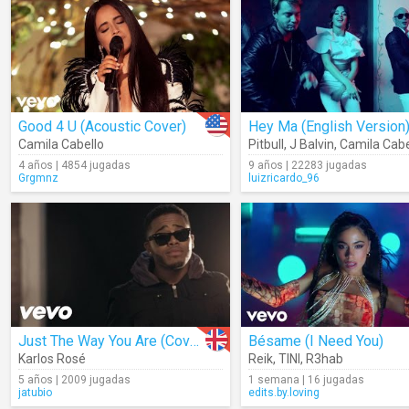
Good 4 U (Acoustic Cover)
Hey Ma (English Version
Camila Cabello
Pitbull
,
J Balvin
,
Camila Cabe
4 años | 4854 jugadas
9 años | 22283 jugadas
Grgmnz
luizricardo_96
Just The Way You Are (Cover)
Bésame (I Need You)
Karlos Rosé
Reik
,
TINI
,
R3hab
5 años | 2009 jugadas
1 semana | 16 jugadas
jatubio
edits.by.loving