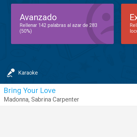
Avanzado
E
Rellenar 142 palabras al azar de 283
Rel
(50%)
loc
Karaoke
Bring Your Love
Madonna
,
Sabrina Carpenter