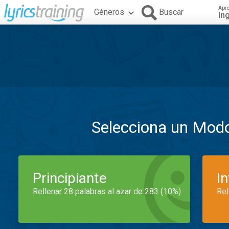
Apr
Géneros
Buscar
In
Selecciona un Mod
Principiante
I
Rellenar 28 palabras al azar de 283 (10%)
Rel