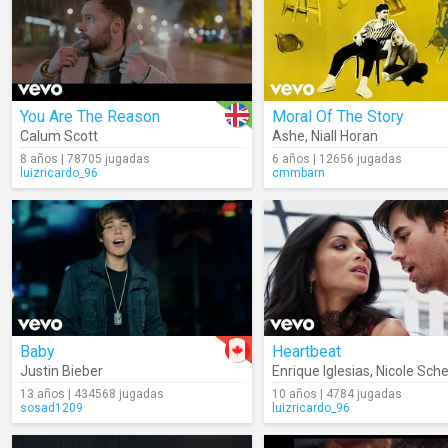
You Are The Reason
Moral Of The Story
Calum Scott
Ashe
,
Niall Horan
8 años | 78705 jugadas
6 años | 12656 jugadas
luizricardo_96
cmmbarn
Baby
Heartbeat
Justin Bieber
Enrique Iglesias
,
Nicole Sch
13 años | 434568 jugadas
10 años | 4784 jugadas
sosad1209
luizricardo_96