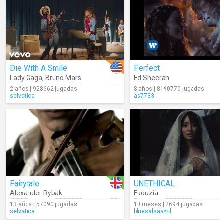
Die With A Smile
Perfect
Lady Gaga
,
Bruno Mars
Ed Sheeran
2 años | 928662 jugadas
8 años | 8190770 jugadas
selvatica
as7733
Fairytale
UNETHICAL
Alexander Rybak
Faouzia
13 años | 57090 jugadas
10 meses | 2694 jugadas
selvatica
bluesalsaavril