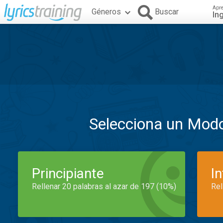
Apr
Géneros
Buscar
In
Selecciona un Mod
Principiante
I
Rellenar 20 palabras al azar de 197 (10%)
Rel