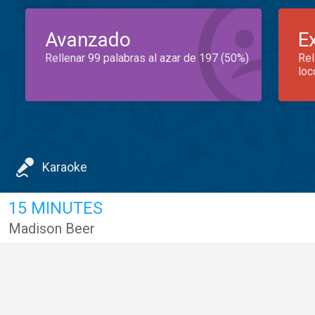
Avanzado
E
Rellenar 99 palabras al azar de 197 (50%)
Rel
loc
Karaoke
15 MINUTES
Madison Beer