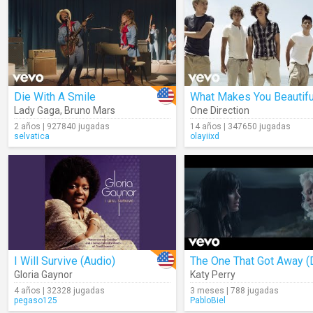
Die With A Smile
What Makes You Beautifu
Lady Gaga
,
Bruno Mars
One Direction
2 años | 927840 jugadas
14 años | 347650 jugadas
selvatica
olayiixd
I Will Survive (Audio)
Gloria Gaynor
Katy Perry
4 años | 32328 jugadas
3 meses | 788 jugadas
pegaso125
PabloBiel