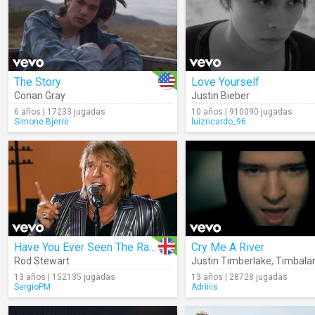
The Story
Love Yourself
Conan Gray
Justin Bieber
6 años | 17233 jugadas
10 años | 910090 jugadas
Simone.Bjerre
luizricardo_96
Have You Ever Seen The Rain?
Cry Me A River
Rod Stewart
Justin Timberlake
,
Timbala
13 años | 152135 jugadas
13 años | 28728 jugadas
SergioPM
Adriiiis