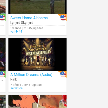
Sweet Home Alabama
Lynyrd Skynyrd
13 años | 21845 jugadas
vari4444
A Million Dreams (Audio)
Descendants Wicked Wonderland - Cast
Pink
7 años | 24048 jugadas
selvatica