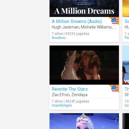
A Million Dreams (Audio)
Go
Hugh Jackman
,
Michelle Williams
,
Ziv Zai
H
7 años | 55232 jugadas
1 
bruubruu
Pa
Rewrite The Stars
Tr
Zac Efron
,
Zendaya
Sh
7 años | 45247 jugadas
10
maariborges
lu