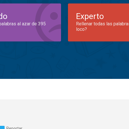
do
Experto
palabras al azar de 395
Rellenar todas las palabra
loco?
Reportar