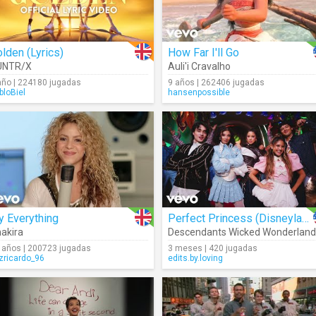
lden (Lyrics)
How Far I'll Go
fman
UNTR/X
Auli'i Cravalho
año | 224180 jugadas
9 años | 262406 jugadas
bloBiel
hansenpossible
y Everything
Perfect Princess (Disneyland Park Version)
akira
 años | 200723 jugadas
3 meses | 420 jugadas
izricardo_96
edits.by.loving