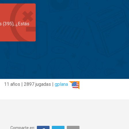
s (395), ¿Estás
11 años | 2897 jugadas |
gplana
Comparte en: