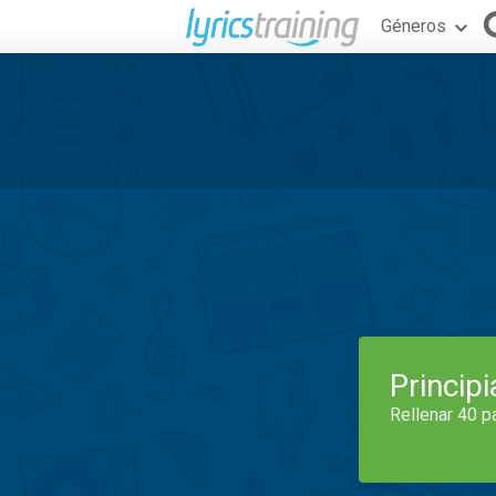
Géneros
Princip
Rellenar 40 p