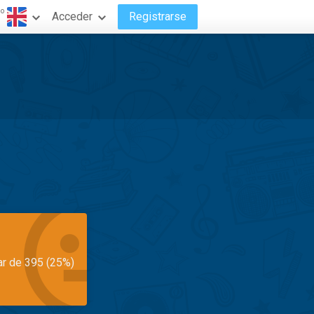
do
Acceder
Registrarse
ar de 395 (25%)