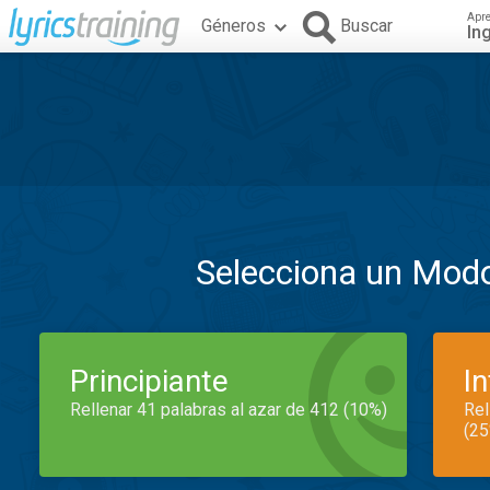
Apr
Géneros
Buscar
In
Selecciona un Mod
Principiante
I
Rellenar 41 palabras al azar de 412 (10%)
Rel
(25