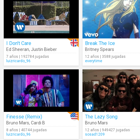
I Don't Care
Break The Ice
Ed Sheeran
,
Justin Bieber
Britney Spears
7 años | 192784 jugadas
12 años | 3588 jugadas
luizricardo_96
everytime
Finesse (Remix)
The Lazy Song
Bruno Mars
,
Cardi B
Bruno Mars
8 años | 40744 jugadas
12 años | 949427 jugadas
luizricardo_96
sosad1209