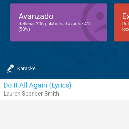
Avanzado
E
Rellenar 206 palabras al azar de 412
Rel
(50%)
loc
Karaoke
Do It All Again (Lyrics)
Lauren Spencer Smith