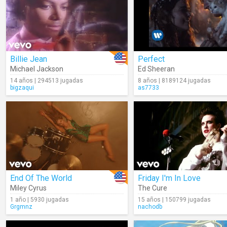
Billie Jean
Perfect
Michael Jackson
Ed Sheeran
14 años | 294513 jugadas
8 años | 8189124 jugadas
bigzaqui
as7733
End Of The World
Friday I'm In Love
Miley Cyrus
The Cure
1 año | 5930 jugadas
15 años | 150799 jugadas
Grgmnz
nachodb