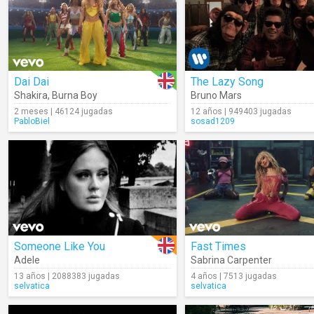
Dai Dai
The Lazy Song
Shakira
,
Burna Boy
Bruno Mars
2 meses | 46124 jugadas
12 años | 949403 jugadas
PabloBiel
sosad1209
Someone Like You
Fast Times
Adele
Sabrina Carpenter
13 años | 2088383 jugadas
4 años | 7513 jugadas
selvatica
selvatica