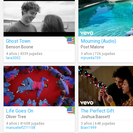
Ghost Town
Mourning (Audio)
Benson Boone
Post Malone
4 años | 4339 jugadas
3 años | 726 jugadas
lara2002
mjrueda709
Life Goes On
The Perfect Gift
Oliver Tree
Joshua Bassett
4 años | 41608 jugadas
3 años | 648 jugadas
manuelerf271108
Bian1999