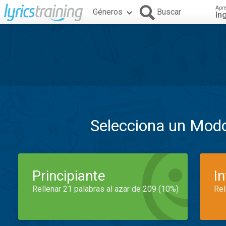
Apr
Géneros
Buscar
In
Selecciona un Mod
Principiante
I
Rellenar 21 palabras al azar de 209 (10%)
Rel