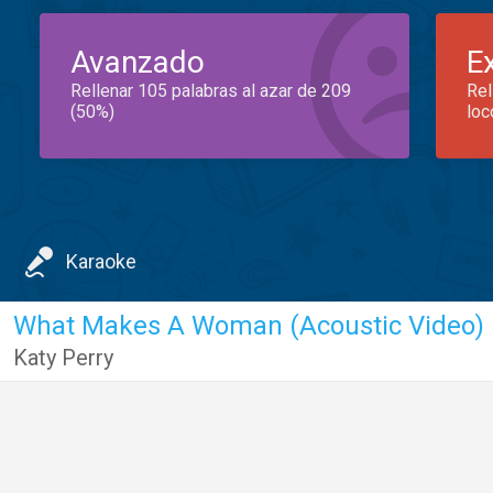
Avanzado
E
Rellenar 105 palabras al azar de 209
Rel
(50%)
loc
Karaoke
What Makes A Woman (Acoustic Video)
Katy Perry