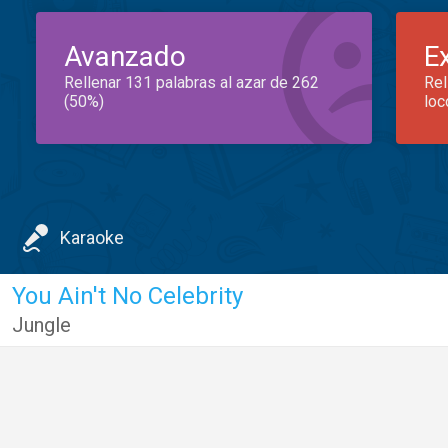
Avanzado
E
Rellenar 131 palabras al azar de 262
Rel
(50%)
loc
Karaoke
You Ain't No Celebrity
Jungle