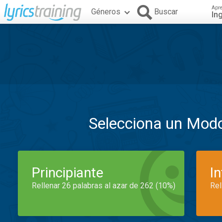
Apr
Géneros
Buscar
In
Selecciona un Mod
Principiante
I
Rellenar 26 palabras al azar de 262 (10%)
Rel