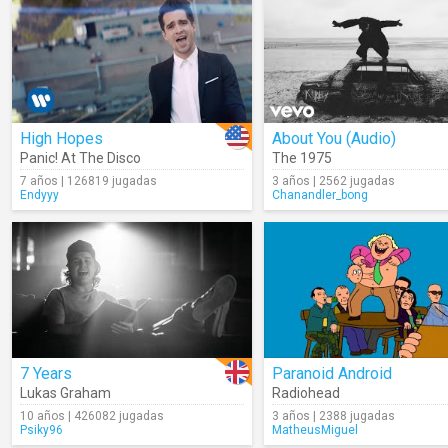
High Hopes
About You (Audio)
Panic! At The Disco
The 1975
7 años | 126819 jugadas
3 años | 2562 jugadas
Endyyy
Chanandler_bong
7 Years
Paranoid Android
Lukas Graham
Radiohead
10 años | 426082 jugadas
3 años | 2388 jugadas
Psiky96
MatheusMiguel