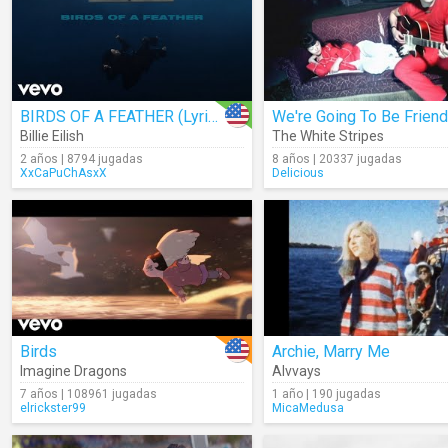
BIRDS OF A FEATHER (Lyrics)
We're Going To Be Frien
Billie Eilish
The White Stripes
2 años | 8794 jugadas
8 años | 20337 jugadas
XxCaPuChAsxX
Delicious
Birds
Archie, Marry Me
Imagine Dragons
Alvvays
7 años | 108961 jugadas
1 año | 190 jugadas
elrickster99
MicaMedusa