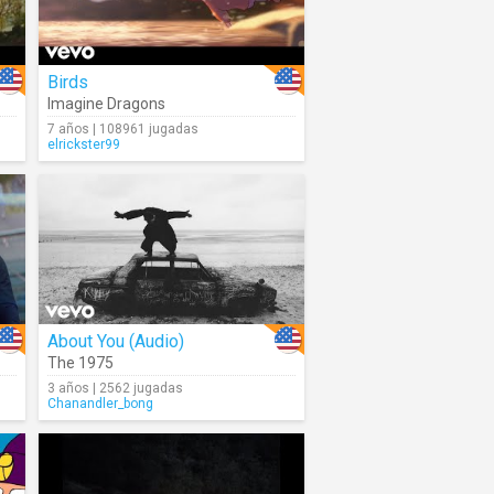
Birds
Imagine Dragons
7 años | 108961 jugadas
elrickster99
About You (Audio)
The 1975
3 años | 2562 jugadas
Chanandler_bong