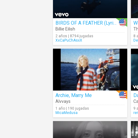
BIRDS OF A FEATHER (Lyrics)
We
Billie Eilish
Th
2 años | 8794 jugadas
8 
XxCaPuChAsxX
De
Archie, Marry Me
D
Alvvays
Ca
1 año | 190 jugadas
9 
MicaMedusa
re