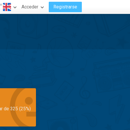
do
Acceder
Registrarse
ar de 325 (25%)