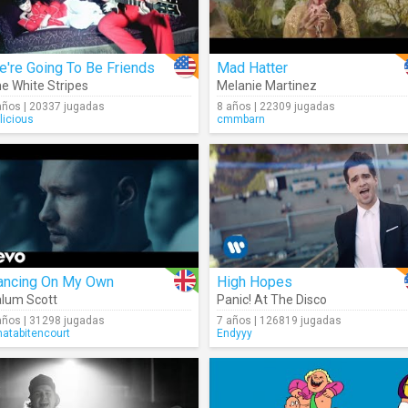
're Going To Be Friends
Mad Hatter
e White Stripes
Melanie Martinez
años | 20337 jugadas
8 años | 22309 jugadas
licious
cmmbarn
ancing On My Own
High Hopes
lum Scott
Panic! At The Disco
años | 31298 jugadas
7 años | 126819 jugadas
natabitencourt
Endyyy