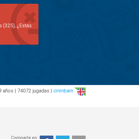
s (325), ¿Estás
9 años | 74072 jugadas |
cmmbarn
Comparte en: