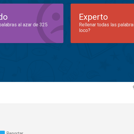
do
Experto
palabras al azar de 325
Rellenar todas las palabra
loco?
Reportar