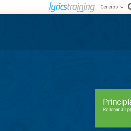
Géneros
Princip
Rellenar 33 p