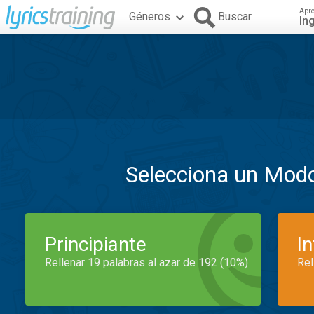
Apr
Géneros
Buscar
In
Selecciona un Mod
Principiante
I
Rellenar 19 palabras al azar de 192 (10%)
Rel