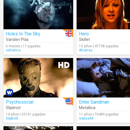
Holes In The Sky
Hero
Vanden Plas
Skillet
6 meses | 17 jugadas
13 años | 47738 jugadas
selvatica
Alcatraz
Psychosocial
Enter Sandman
Slipknot
Metallica
14 años | 32101 jugadas
11 años | 70489 jugadas
5lipkn0t
ixaksa98