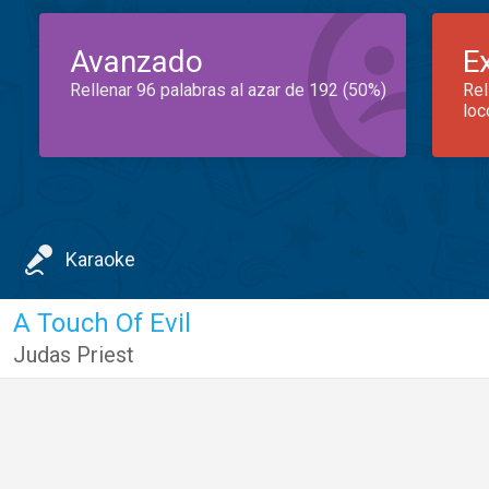
Avanzado
E
Rellenar 96 palabras al azar de 192 (50%)
Rel
loc
Karaoke
A Touch Of Evil
Judas Priest