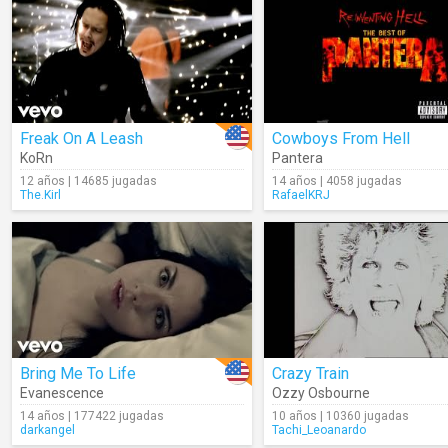
Freak On A Leash
Cowboys From Hell
KoRn
Pantera
12 años | 14685 jugadas
14 años | 4058 jugadas
The.Kirl
RafaelKRJ
Bring Me To Life
Crazy Train
Evanescence
Ozzy Osbourne
14 años | 177422 jugadas
10 años | 10360 jugadas
darkangel
Tachi_Leoanardo