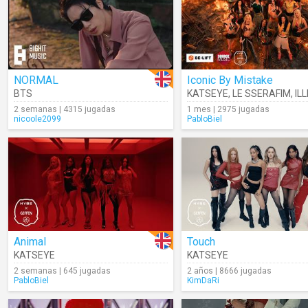
NORMAL
Iconic By Mistake
BTS
KATSEYE
,
LE SSERAFIM
,
ILL
2 semanas | 4315 jugadas
1 mes | 2975 jugadas
nicoole2099
PabloBiel
Animal
Touch
KATSEYE
KATSEYE
2 semanas | 645 jugadas
2 años | 8666 jugadas
PabloBiel
KimDaRi