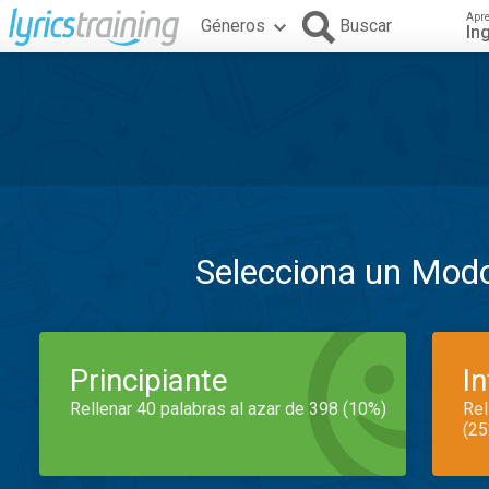
Apr
Géneros
Buscar
In
Selecciona un Mod
Principiante
I
Rellenar 40 palabras al azar de 398 (10%)
Rel
(25