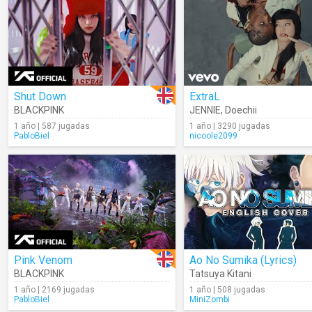
Shut Down
ExtraL
BLACKPINK
JENNIE
,
Doechii
1 año | 587 jugadas
1 año | 3290 jugadas
PabloBiel
nicoole2099
Pink Venom
Ao No Sumika (Lyrics)
BLACKPINK
Tatsuya Kitani
1 año | 2169 jugadas
1 año | 508 jugadas
PabloBiel
MiniZombi