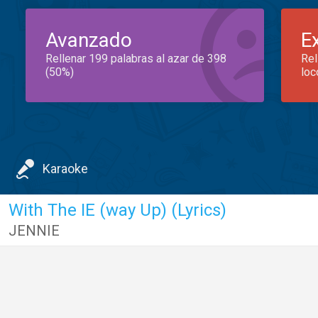
Avanzado
E
Rellenar 199 palabras al azar de 398
Rel
(50%)
loc
Karaoke
With The IE (way Up) (Lyrics)
JENNIE