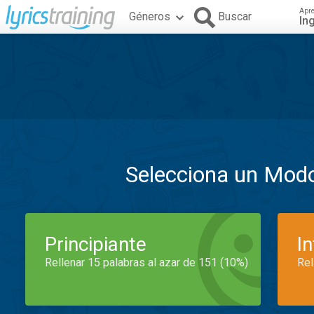
Apr
Géneros
Buscar
In
Selecciona un Mod
Principiante
I
Rellenar 15 palabras al azar de 151 (10%)
Rel