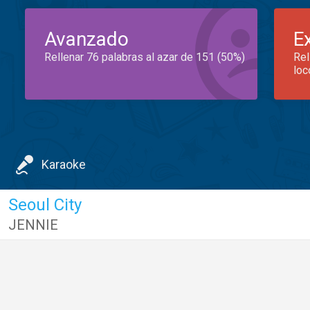
Avanzado
E
Rellenar 76 palabras al azar de 151 (50%)
Rel
loc
Karaoke
Seoul City
JENNIE