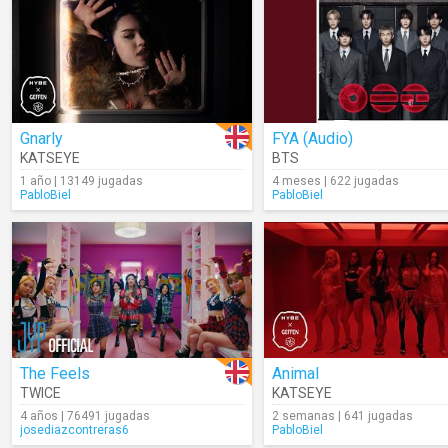
Gnarly
FYA (Audio)
KATSEYE
BTS
1 año | 13149 jugadas
4 meses | 622 jugadas
PabloBiel
PabloBiel
The Feels
Animal
TWICE
KATSEYE
4 años | 76491 jugadas
2 semanas | 641 jugadas
josediazcontreras6
PabloBiel