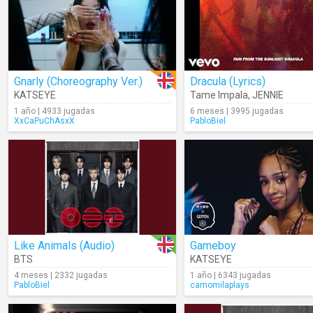
Gnarly (Choreography Ver.)
Dracula (Lyrics)
KATSEYE
Tame Impala
,
JENNIE
1 año | 4933 jugadas
6 meses | 3995 jugadas
XxCaPuChAsxX
PabloBiel
Like Animals (Audio)
Gameboy
BTS
KATSEYE
4 meses | 2332 jugadas
1 año | 6343 jugadas
PabloBiel
camomilaplays