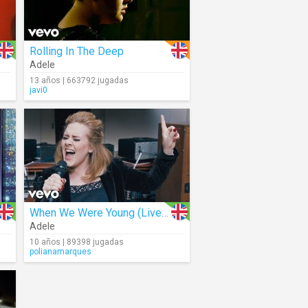
Rolling In The Deep
Adele
13 años | 663792 jugadas
javi0
When We Were Young (Live Studio)
Adele
10 años | 89398 jugadas
polianamarques