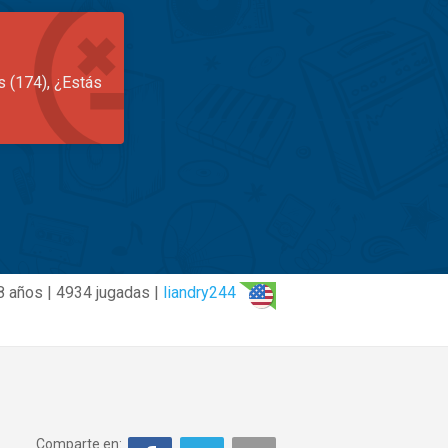
s (174), ¿Estás
8 años | 4934 jugadas |
liandry244
Comparte en: