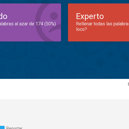
do
Experto
alabras al azar de 174 (50%)
Rellenar todas las palabra
loco?
Reportar