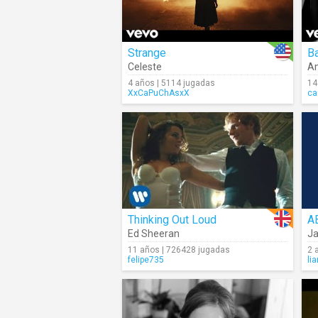
Strange
Ba
Celeste
A
4 años | 5114 jugadas
14
XxCaPuChAsxX
ca
Thinking Out Loud
A
Ed Sheeran
Ja
11 años | 726428 jugadas
2 
felipe735
li