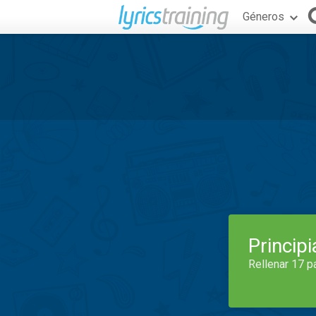
Géneros
Princip
Rellenar 17 p