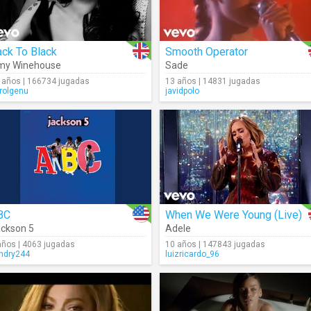
ck To Black
Smooth Operator
my Winehouse
Sade
 años | 166734 jugadas
13 años | 14831 jugadas
rolgenu
javidpolo
BC
When We Were Young (Live)
ckson 5
Adele
años | 4063 jugadas
10 años | 147843 jugadas
andry244
luizricardo_96