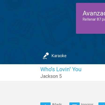
Avanza
Rellenar 87 p
Karaoke
Who's Lovin' You
Jackson 5
Añadir
Imprimir