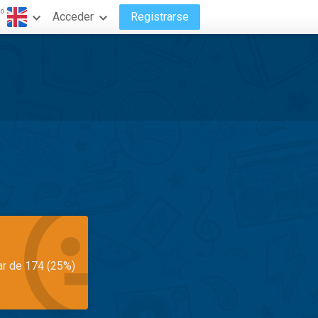
do
Acceder
Registrarse
ar de 174 (25%)