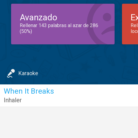
Avanzado
E
Rellenar 143 palabras al azar de 286
Rel
(50%)
loc
Karaoke
When It Breaks
Inhaler