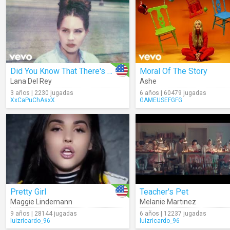
Did You Know That There's A Tunnel Under Ocean Blvd (Audio)
Moral Of The Story
Lana Del Rey
Ashe
3 años | 2230 jugadas
6 años | 60479 jugadas
XxCaPuChAsxX
GAMEUSEFGFG
Pretty Girl
Teacher's Pet
Maggie Lindemann
Melanie Martinez
9 años | 28144 jugadas
6 años | 12237 jugadas
luizricardo_96
luizricardo_96