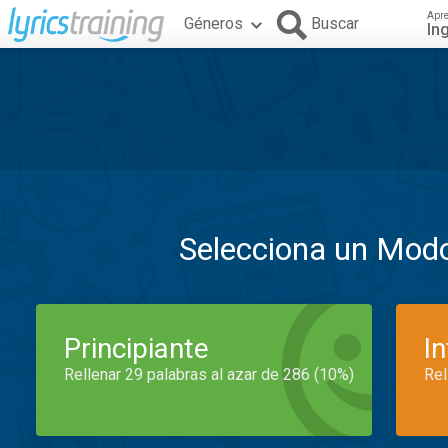
Apr
Géneros
Buscar
In
Selecciona un Mod
Principiante
I
Rellenar 29 palabras al azar de 286 (10%)
Rel