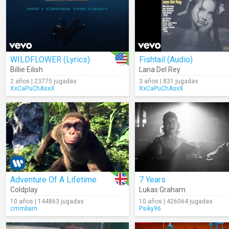
WILDFLOWER (Lyrics)
Fishtail (Audio)
Billie Eilish
Lana Del Rey
2 años | 23775 jugadas
3 años | 831 jugadas
XxCaPuChAsxX
XxCaPuChAsxX
Adventure Of A Lifetime
7 Years
Coldplay
Lukas Graham
10 años | 144863 jugadas
10 años | 426064 jugadas
cmmbarn
Psiky96