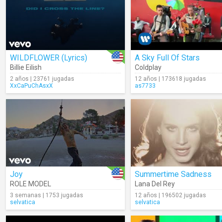
WILDFLOWER (Lyrics)
A Sky Full Of Stars
Billie Eilish
Coldplay
2 años | 23761 jugadas
12 años | 173618 jugadas
XxCaPuChAsxX
as7733
Joy
Summertime Sadness
ROLE MODEL
Lana Del Rey
3 semanas | 1753 jugadas
12 años | 196502 jugadas
selvatica
selvatica