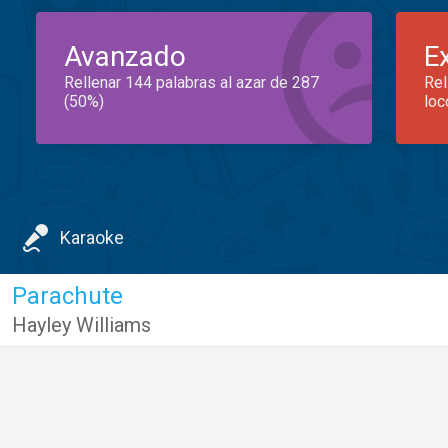
Avanzado
E
Rellenar 144 palabras al azar de 287
Rel
(50%)
loc
Karaoke
Parachute
Hayley Williams