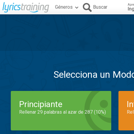
Apr
Géneros
Buscar
In
Selecciona un Mod
Principiante
I
Rellenar 29 palabras al azar de 287 (10%)
Rel