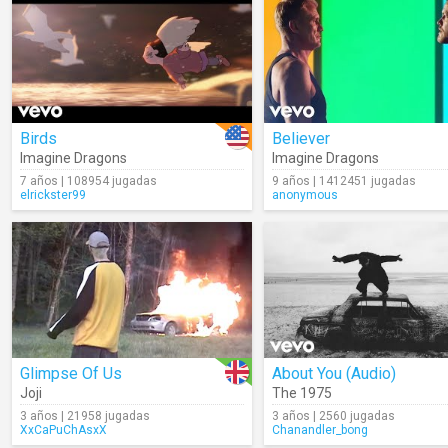
Birds
Believer
Imagine Dragons
Imagine Dragons
7 años | 108954 jugadas
9 años | 1412451 jugadas
elrickster99
anonymous
Glimpse Of Us
About You (Audio)
Joji
The 1975
3 años | 21958 jugadas
3 años | 2560 jugadas
XxCaPuChAsxX
Chanandler_bong