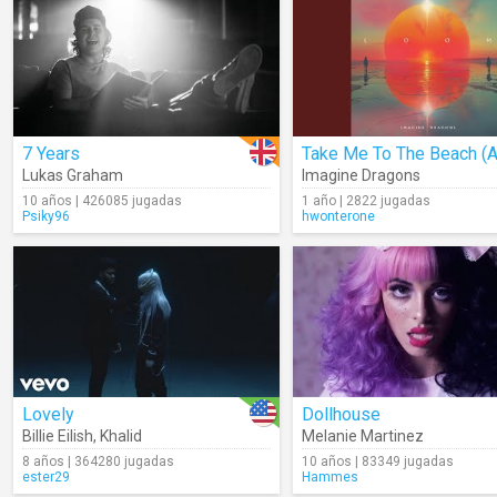
7 Years
Lukas Graham
Imagine Dragons
10 años | 426085 jugadas
1 año | 2822 jugadas
Psiky96
hwonterone
Lovely
Dollhouse
Billie Eilish
,
Khalid
Melanie Martinez
8 años | 364280 jugadas
10 años | 83349 jugadas
ester29
Hammes