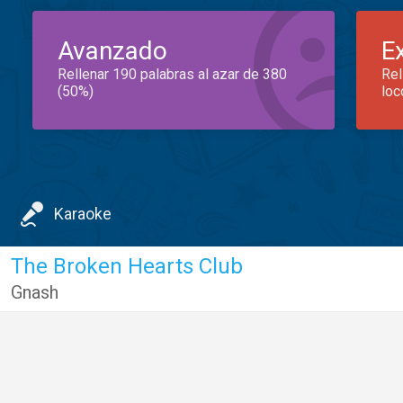
Avanzado
E
Rellenar 190 palabras al azar de 380
Rel
(50%)
loc
Karaoke
The Broken Hearts Club
Gnash