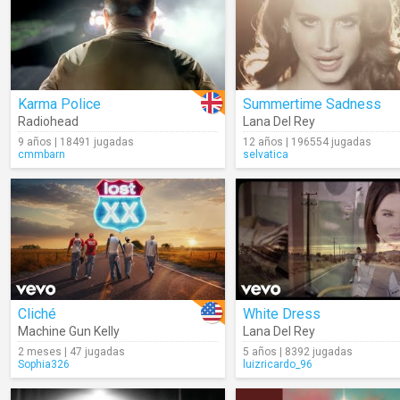
Karma Police
Summertime Sadness
Radiohead
Lana Del Rey
9 años | 18491 jugadas
12 años | 196554 jugadas
cmmbarn
selvatica
Cliché
White Dress
Machine Gun Kelly
Lana Del Rey
2 meses | 47 jugadas
5 años | 8392 jugadas
Sophia326
luizricardo_96