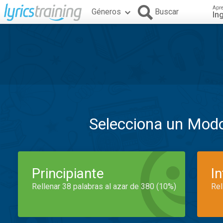
Apr
Géneros
Buscar
In
Selecciona un Mod
Principiante
I
Rellenar 38 palabras al azar de 380 (10%)
Rel