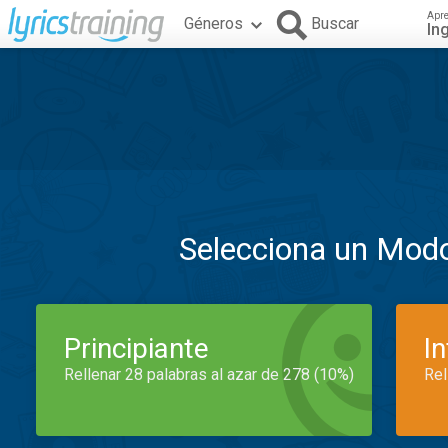
Apr
Géneros
Buscar
In
Selecciona un Mod
Principiante
I
Rellenar 28 palabras al azar de 278 (10%)
Rel