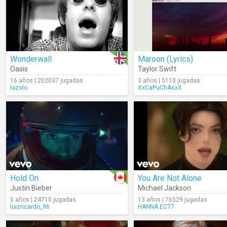
Wonderwall
Maroon (Lyrics)
Oasis
Taylor Swift
16 años | 202037 jugadas
3 años | 5110 jugadas
lazslo
XxCaPuChAsxX
Hold On
You Are Not Alone
Justin Bieber
Michael Jackson
5 años | 24710 jugadas
13 años | 76529 jugadas
luizricardo_96
HANNA.EC77