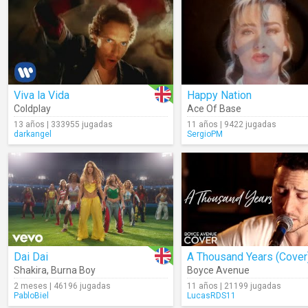
Viva la Vida
Happy Nation
Coldplay
Ace Of Base
13 años | 333955 jugadas
11 años | 9422 jugadas
darkangel
SergioPM
Dai Dai
A Thousand Years (Cover
Shakira
,
Burna Boy
Boyce Avenue
2 meses | 46196 jugadas
11 años | 21199 jugadas
PabloBiel
LucasRDS11