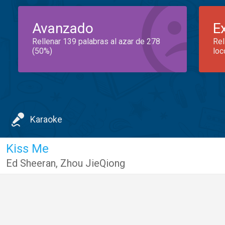
Avanzado
E
Rellenar 139 palabras al azar de 278
Rel
(50%)
loc
Karaoke
Kiss Me
Ed Sheeran
,
Zhou JieQiong