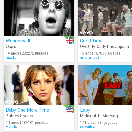
Wonderwall
Good Time
Oasis
Owl City
,
Carly Rae Jepsen
16 años | 202272 jugadas
13 años | 67000 jugadas
lazslo
anonymous
Baby One More Time
Easy
Britney Spears
Midnight Til Morning
14 años | 186101 jugadas
14 horas | 584 jugadas
Adriiiis
selvatica