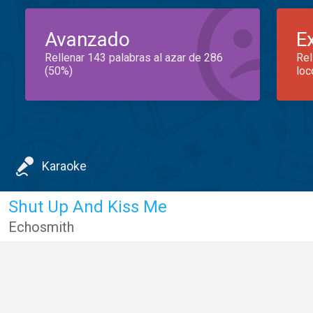
Avanzado
E
Rellenar 143 palabras al azar de 286
Rel
(50%)
loc
Karaoke
Shut Up And Kiss Me
Echosmith