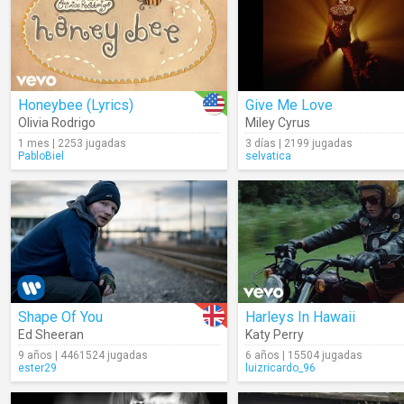
Honeybee (Lyrics)
Give Me Love
Olivia Rodrigo
Miley Cyrus
1 mes | 2253 jugadas
3 días | 2199 jugadas
PabloBiel
selvatica
Shape Of You
Harleys In Hawaii
Ed Sheeran
Katy Perry
9 años | 4461524 jugadas
6 años | 15504 jugadas
ester29
luizricardo_96