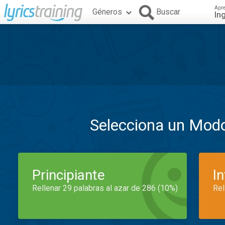
Apr
Géneros
Buscar
In
Selecciona un Mod
Principiante
I
Rellenar 29 palabras al azar de 286 (10%)
Rel