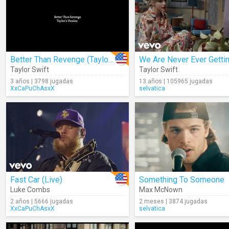
Better Than Revenge (Taylor's Version) (Lyrics)
Taylor Swift
Taylor Swift
3 años | 3798 jugadas
13 años | 105965 jugadas
XxCaPuChAsxX
selvatica
Fast Car (Live)
Something To Someone
Luke Combs
Max McNown
2 años | 5666 jugadas
2 meses | 3874 jugadas
XxCaPuChAsxX
selvatica