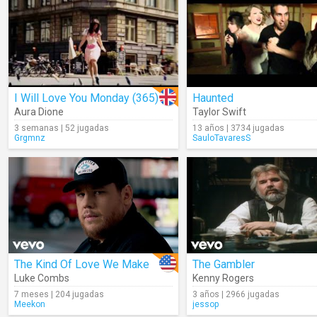
I Will Love You Monday (365)
Haunted
Aura Dione
Taylor Swift
3 semanas | 52 jugadas
13 años | 3734 jugadas
Grgmnz
SauloTavaresS
The Kind Of Love We Make
The Gambler
Luke Combs
Kenny Rogers
7 meses | 204 jugadas
3 años | 2966 jugadas
Meekon
jessop