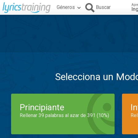
Apr
Géneros
Buscar
In
Selecciona un Mod
Principiante
I
Rellenar 39 palabras al azar de 391 (10%)
Rel