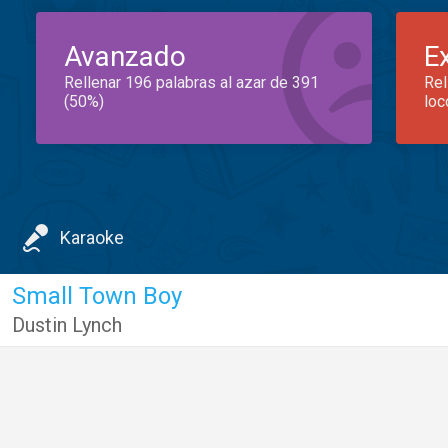
Avanzado
E
Rellenar 196 palabras al azar de 391
Rel
(50%)
loc
Karaoke
Small Town Boy
Dustin Lynch