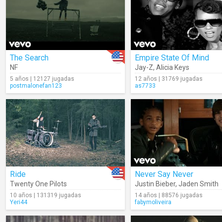
The Search
Empire State Of Mind
NF
Jay-Z
,
Alicia Keys
5 años | 12127 jugadas
12 años | 31769 jugadas
postmalonefan123
as7733
Ride
Never Say Never
Twenty One Pilots
Justin Bieber
,
Jaden Smith
10 años | 131319 jugadas
14 años | 88576 jugadas
Yeri44
fabymoliveira