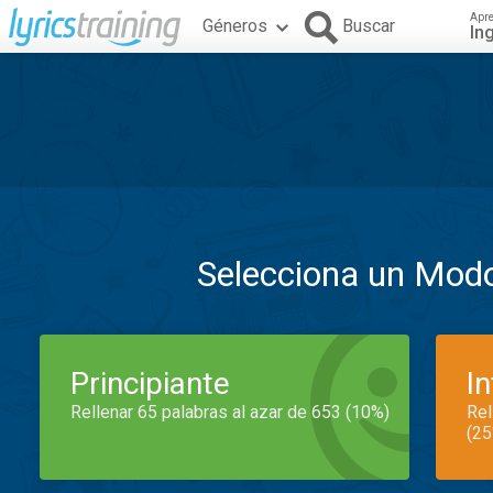
Apr
Géneros
Buscar
In
Selecciona un Mod
Principiante
I
Rellenar 65 palabras al azar de 653 (10%)
Rel
(25