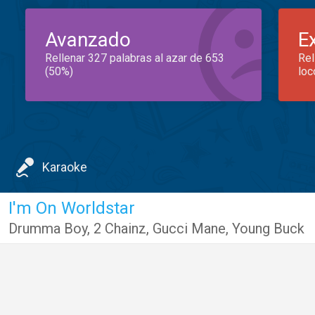
Avanzado
E
Rellenar 327 palabras al azar de 653
Rel
(50%)
loc
Karaoke
I'm On Worldstar
Drumma Boy
,
2 Chainz
,
Gucci Mane
,
Young Buck