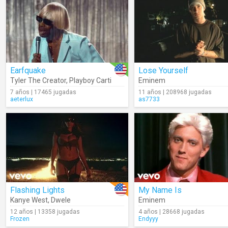
Earfquake
Lose Yourself
Tyler The Creator
,
Playboy Carti
Eminem
7 años | 17465 jugadas
11 años | 208968 jugadas
aeterlux
as7733
Flashing Lights
My Name Is
Kanye West
,
Dwele
Eminem
12 años | 13358 jugadas
4 años | 28668 jugadas
Frozen
Endyyy