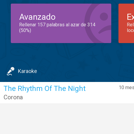
Avanzado
E
Rellenar 157 palabras al azar de 314
Rel
(50%)
loc
Karaoke
The Rhythm Of The Night
10 mes
Corona