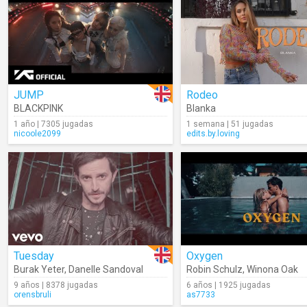
JUMP
Rodeo
BLACKPINK
Blanka
1 año | 7305 jugadas
1 semana | 51 jugadas
nicoole2099
edits.by.loving
Tuesday
Oxygen
Burak Yeter
,
Danelle Sandoval
Robin Schulz
,
Winona Oak
9 años | 8378 jugadas
6 años | 1925 jugadas
orensbruli
as7733