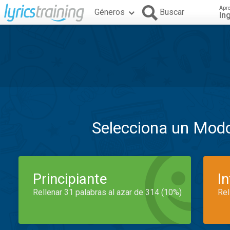
Apr
Géneros
Buscar
In
Selecciona un Mod
Principiante
I
Rellenar 31 palabras al azar de 314 (10%)
Rel