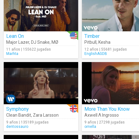
Lean On
Timber
Major Lazer
,
DJ Snake
,
MØ
Pitbull
,
Kesha
11 años | 155622 jugadas
12 años | 55681 jugadas
Marhta
EnglishAGDB
Symphony
More Than You Know
Clean Bandit
,
Zara Larsson
Axwell Λ Ingrosso
9 años | 135189 jugadas
9 años | 27298 jugadas
dentossauro
ornella