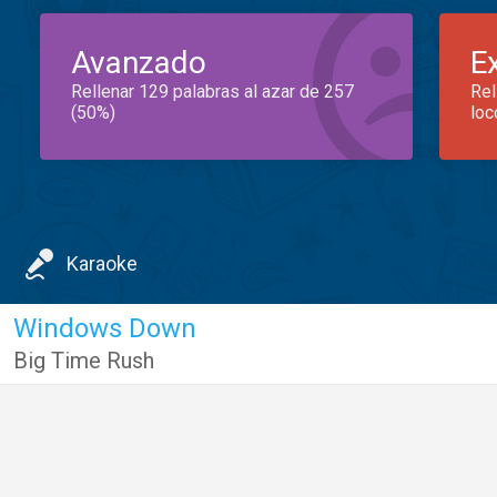
Avanzado
E
Rellenar 129 palabras al azar de 257
Rel
(50%)
loc
Karaoke
Windows Down
Big Time Rush