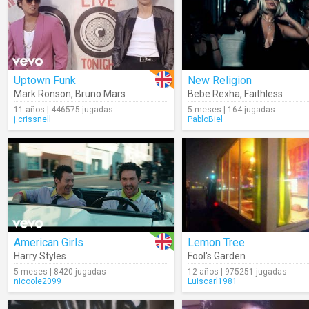
Uptown Funk
New Religion
Mark Ronson
,
Bruno Mars
Bebe Rexha
,
Faithless
11 años | 446575 jugadas
5 meses | 164 jugadas
j.crissnell
PabloBiel
American Girls
Lemon Tree
Harry Styles
Fool's Garden
5 meses | 8420 jugadas
12 años | 975251 jugadas
nicoole2099
Luiscarl1981