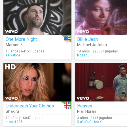
One More Night
Billie Jean
Maroon 5
Michael Jackson
13 años | 64157 jugadas
14 años | 295637 jugadas
selvatica
bigzaqui
Underneath Your Clothes
Heaven
Shakira
Niall Horan
13 años | 16047 jugadas
3 años | 2445 jugadas
stack1905
XxCaPuChAsxX