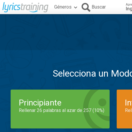
Apr
Géneros
Buscar
In
Selecciona un Mod
Principiante
I
Rellenar 26 palabras al azar de 257 (10%)
Rel