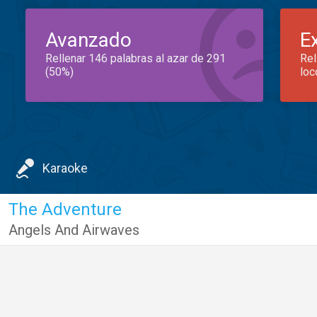
Avanzado
E
Rellenar 146 palabras al azar de 291
Rel
(50%)
loc
Karaoke
The Adventure
Angels And Airwaves