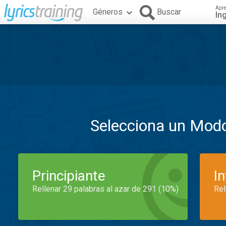
Apr
Géneros
Buscar
In
Selecciona un Mod
Principiante
I
Rellenar 29 palabras al azar de 291 (10%)
Rel