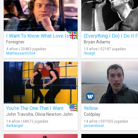
I Want To Know What Love Is
Foreigner
Bryan Adams
4 años | 20483 jugadas
13 años | 52187 jugadas
MatheusarGOlo4
rboegli
You're The One That I Want
Yellow
John Travolta
,
Olivia Newton-John
Coldplay
14 años | 68672 jugadas
14 años | 597555 jugadas
darkangel
jarsandoval