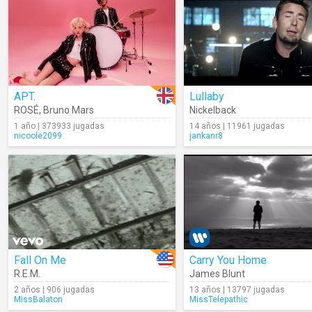
APT.
Lullaby
ROSÉ
,
Bruno Mars
Nickelback
1 año | 373933 jugadas
14 años | 11961 jugadas
nicoole2099
jankanr8
Fall On Me
Carry You Home
R.E.M.
James Blunt
2 años | 906 jugadas
13 años | 13797 jugadas
MissBalaton
MissTelepathic