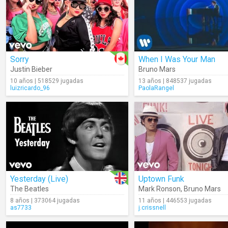
Sorry
When I Was Your Man
Justin Bieber
Bruno Mars
10 años | 518529 jugadas
13 años | 848537 jugadas
luizricardo_96
PaolaRangel
Yesterday (Live)
Uptown Funk
The Beatles
Mark Ronson
,
Bruno Mars
8 años | 373064 jugadas
11 años | 446553 jugadas
as7733
j.crissnell