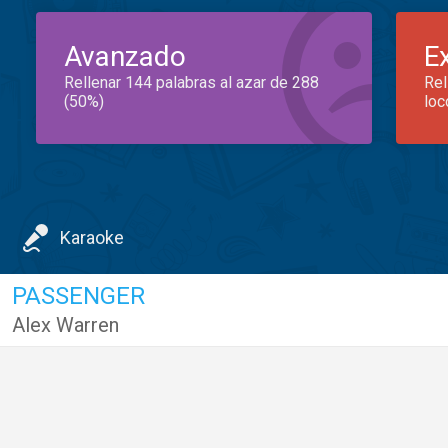
Avanzado
E
Rellenar 144 palabras al azar de 288
Rel
(50%)
loc
Karaoke
PASSENGER
Alex Warren