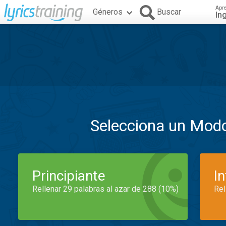
Apr
Géneros
Buscar
In
Selecciona un Mod
Principiante
I
Rellenar 29 palabras al azar de 288 (10%)
Rel