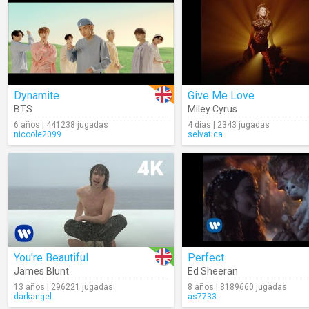
Dynamite
Give Me Love
BTS
Miley Cyrus
6 años | 441238 jugadas
4 días | 2343 jugadas
nicoole2099
selvatica
You're Beautiful
Perfect
James Blunt
Ed Sheeran
13 años | 296221 jugadas
8 años | 8189660 jugadas
darkangel
as7733