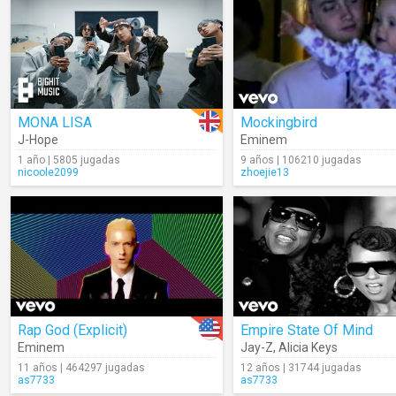
MONA LISA
Mockingbird
J-Hope
Eminem
1 año | 5805 jugadas
9 años | 106210 jugadas
nicoole2099
zhoejie13
Rap God (Explicit)
Empire State Of Mind
Eminem
Jay-Z
,
Alicia Keys
11 años | 464297 jugadas
12 años | 31744 jugadas
as7733
as7733