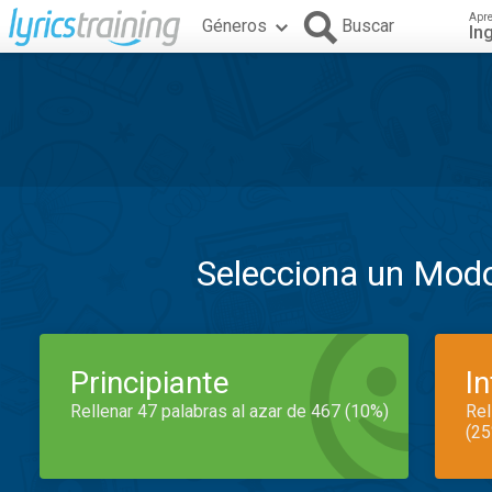
Apr
Géneros
Buscar
In
Selecciona un Mod
Principiante
I
Rellenar 47 palabras al azar de 467 (10%)
Rel
(25