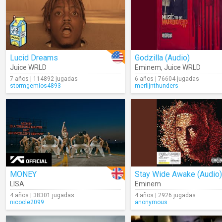
Lucid Dreams
Godzilla (Audio)
Juice WRLD
Eminem
,
Juice WRLD
7 años | 114892 jugadas
6 años | 76604 jugadas
stormgemios4893
merlijnthunders
MONEY
Stay Wide Awake (Audio)
LISA
Eminem
4 años | 38301 jugadas
4 años | 2926 jugadas
nicoole2099
anonymous