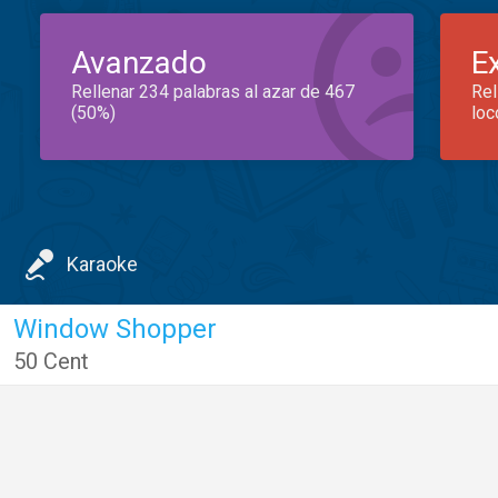
Avanzado
E
Rellenar 234 palabras al azar de 467
Rel
(50%)
loc
Karaoke
Window Shopper
50 Cent