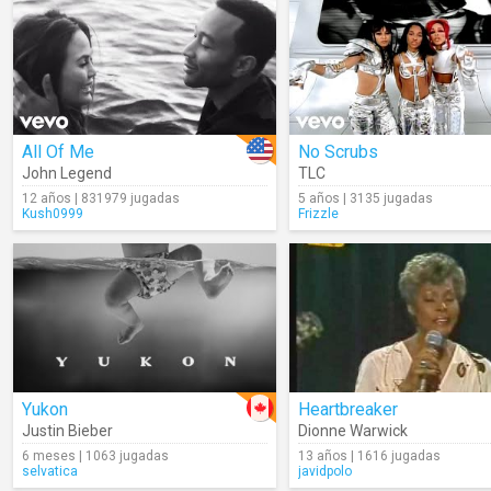
All Of Me
No Scrubs
John Legend
TLC
12 años | 831979 jugadas
5 años | 3135 jugadas
Kush0999
Frizzle
Yukon
Heartbreaker
Justin Bieber
Dionne Warwick
6 meses | 1063 jugadas
13 años | 1616 jugadas
selvatica
javidpolo