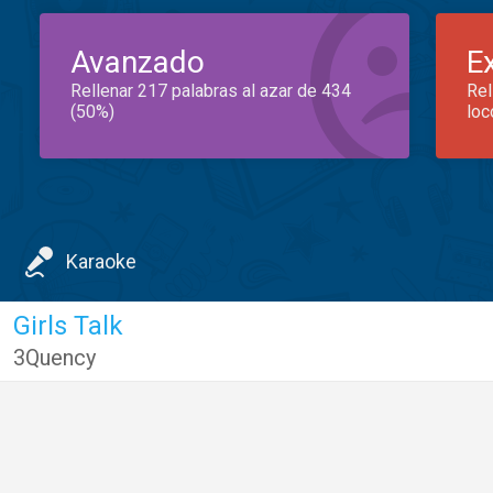
Avanzado
E
Rellenar 217 palabras al azar de 434
Rel
(50%)
loc
Karaoke
Girls Talk
3Quency