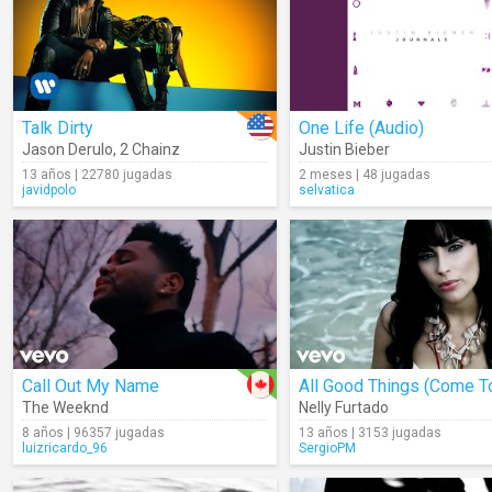
Talk Dirty
One Life (Audio)
Jason Derulo
,
2 Chainz
Justin Bieber
13 años | 22780 jugadas
2 meses | 48 jugadas
javidpolo
selvatica
Call Out My Name
The Weeknd
Nelly Furtado
8 años | 96357 jugadas
13 años | 3153 jugadas
luizricardo_96
SergioPM