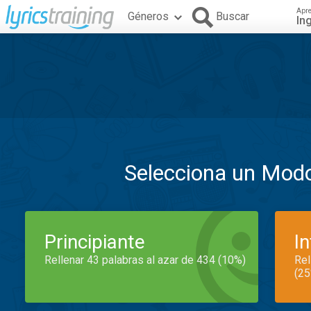
Apr
Géneros
Buscar
In
Selecciona un Mod
Principiante
I
Rellenar 43 palabras al azar de 434 (10%)
Rel
(25