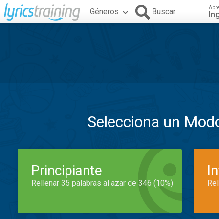
Apr
Géneros
Buscar
In
Selecciona un Mod
Principiante
I
Rellenar 35 palabras al azar de 346 (10%)
Rel