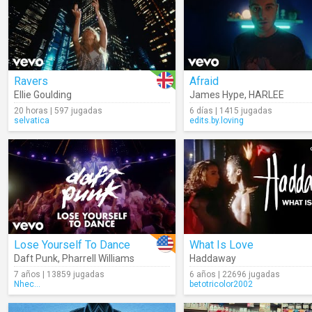
Ravers
Afraid
Ellie Goulding
James Hype
,
HARLEE
20 horas | 597 jugadas
6 días | 1415 jugadas
selvatica
edits.by.loving
Lose Yourself To Dance
What Is Love
Daft Punk
,
Pharrell Williams
Haddaway
7 años | 13859 jugadas
6 años | 22696 jugadas
Nhec...
betotricolor2002