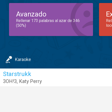
Avanzado
E
Rellenar 173 palabras al azar de 346
Rel
(50%)
loc
Karaoke
Starstrukk
3OH!3
,
Katy Perry