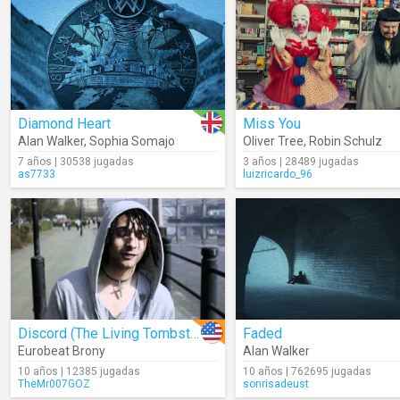
Diamond Heart
Miss You
Alan Walker
,
Sophia Somajo
Oliver Tree
,
Robin Schulz
7 años | 30538 jugadas
3 años | 28489 jugadas
as7733
luizricardo_96
Discord (The Living Tombstone Remix)
Faded
Eurobeat Brony
Alan Walker
10 años | 12385 jugadas
10 años | 762695 jugadas
TheMr007GOZ
sonrisadeust