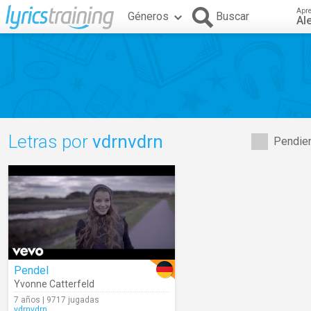
Apr
Géneros
Buscar
Al
Letras por
vdrnvdrn
Pendien
Pendel
Yvonne Catterfeld
7 años | 9717 jugadas
vdrnvdrn