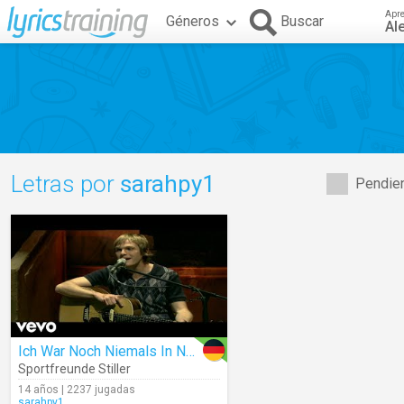
Apr
Géneros
Buscar
Al
Letras por
sarahpy1
Pendien
Ich War Noch Niemals In New York (Live)
Sportfreunde Stiller
14 años | 2237 jugadas
sarahpy1