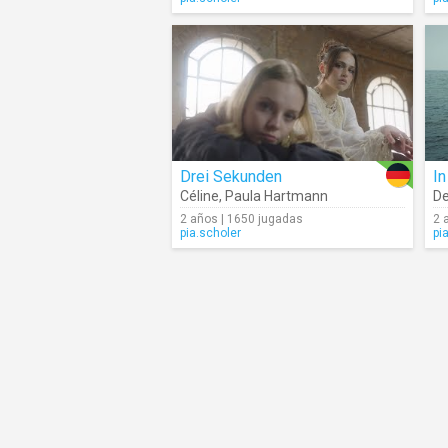
Drei Sekunden
In
Céline
,
Paula Hartmann
De
2 años | 1650 jugadas
2 
pia.scholer
pi