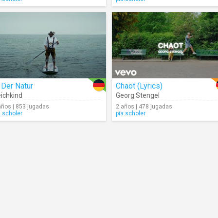
 Der Natur
Chaot (Lyrics)
ichkind
Georg Stengel
años | 853 jugadas
2 años | 478 jugadas
a.scholer
pia.scholer