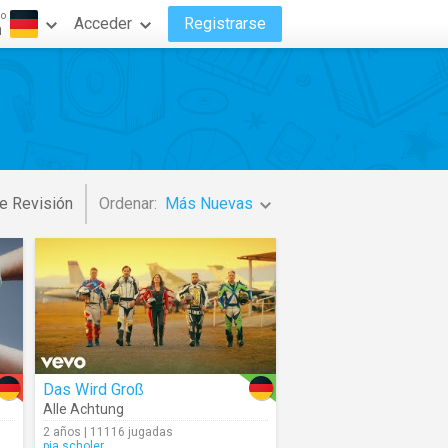
do
Acceder
Registrarse
n
e Revisión
Ordenar:
Más Nuevas
Das Wird Groß
Alle Achtung
2 años | 11116 jugadas
pia.scholer