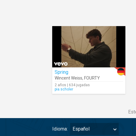
Spring
Wincent Weiss
,
FOURTY
2 años | 634 jugadas
pia.scholer
Est
Idioma:
Español