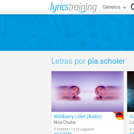
Géneros
Letras por
pia.scholer
Wildberry Lillet (Audio)
Su
Nina Chuba
Lo
5 meses | 1116 jugadas
8 
pia.scholer
pi