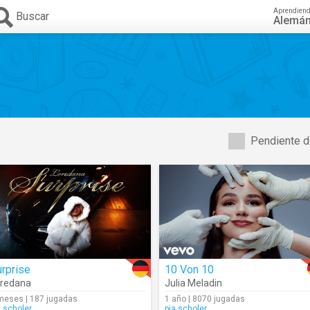
Aprendien
Buscar
Alemá
Pendiente d
rprise
10 Von 10
redana
Julia Meladin
meses | 187 jugadas
1 año | 8070 jugadas
a.scholer
pia.scholer