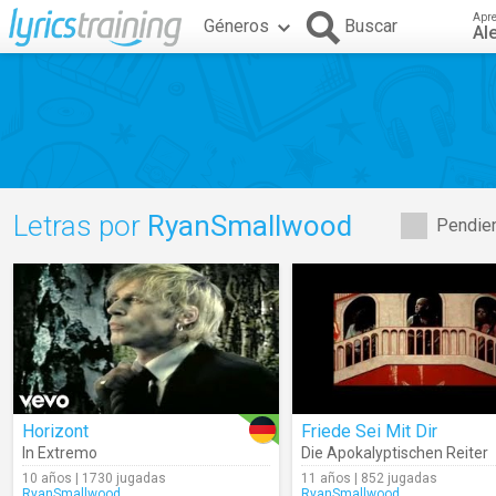
Apr
Géneros
Buscar
Al
Letras por
RyanSmallwood
Pendien
Horizont
Friede Sei Mit Dir
In Extremo
Die Apokalyptischen Reiter
10 años | 1730 jugadas
11 años | 852 jugadas
RyanSmallwood
RyanSmallwood