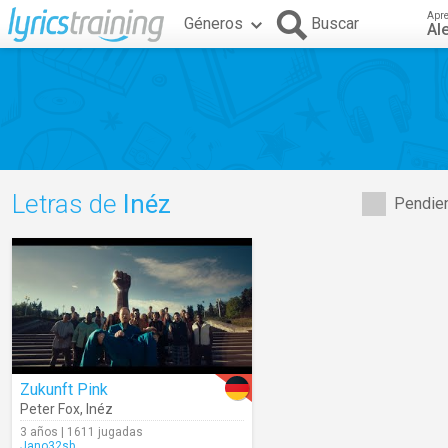
Apr
Géneros
Buscar
Al
Letras de
Inéz
Pendien
Zukunft Pink
Peter Fox
,
Inéz
3 años | 1611 jugadas
Jano32sb