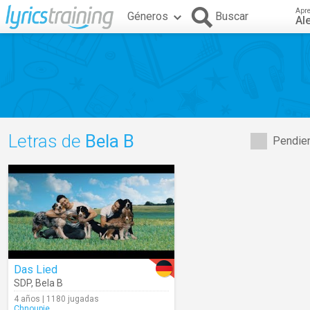
Apr
Géneros
Buscar
Al
Letras de
Bela B
Pendien
Das Lied
SDP
,
Bela B
4 años | 1180 jugadas
Chnoupie