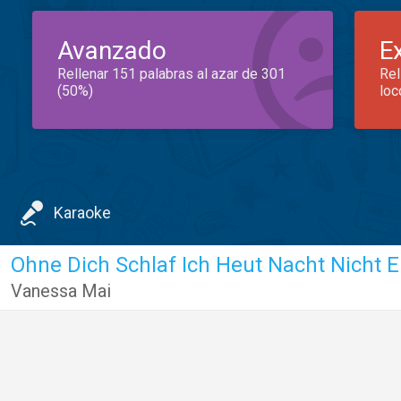
Avanzado
E
Rellenar 151 palabras al azar de 301
Rel
(50%)
loc
Karaoke
Vanessa Mai