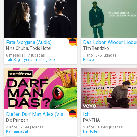
Fata Morgana (Audio)
Das Leben Wieder Liebe
Nina Chuba
,
Tokio Hotel
Tim Bendzko
6 meses | 117 jugadas
1 año | 575 jugadas
Tali_Sagt_Lyrics_Training_Sux
Petcle
Dürfen Darf Man Alles (Visualizer)
Ich
Die Prinzen
PANTHA
4 años | 9094 jugadas
2 años | 13682 jugadas
KatharinaDaF
herrtollett