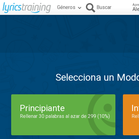
Apr
Géneros
Buscar
Al
Selecciona un Mod
Principiante
I
Rellenar 30 palabras al azar de 299 (10%)
Rel