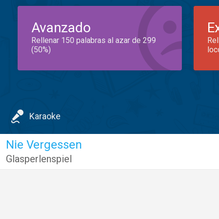
Avanzado
E
Rellenar 150 palabras al azar de 299
Rel
(50%)
loc
Karaoke
Nie Vergessen
Glasperlenspiel