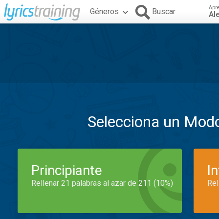
Apr
Géneros
Buscar
Al
Selecciona un Mod
Principiante
I
Rellenar 21 palabras al azar de 211 (10%)
Rel