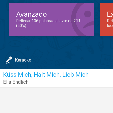
Avanzado
E
Rellenar 106 palabras al azar de 211
Rel
(50%)
loc
Karaoke
Küss Mich, Halt Mich, Lieb Mich
Ella Endlich