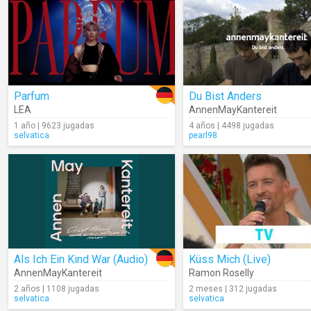
Parfum
Du Bist Anders
LEA
AnnenMayKantereit
1 año | 9623 jugadas
4 años | 4498 jugadas
selvatica
pearl98
Als Ich Ein Kind War (Audio)
Küss Mich (Live)
AnnenMayKantereit
Ramon Roselly
2 años | 1108 jugadas
2 meses | 312 jugadas
selvatica
selvatica