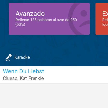
Avanzado
E
Rellenar 125 palabras al azar de 250
Rel
(50%)
loc
Karaoke
Wenn Du Liebst
Clueso
,
Kat Frankie