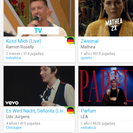
Küss Mich (Live)
Zweimal
Ramon Roselly
Mathea
2 meses | 314 jugadas
1 año | 9015 jugadas
selvatica
igoortc
Es Wird Nacht, Señorita (Live)
Parfum
Udo Jürgens
LEA
4 años | 415 jugadas
1 año | 9626 jugadas
Chnoupie
selvatica