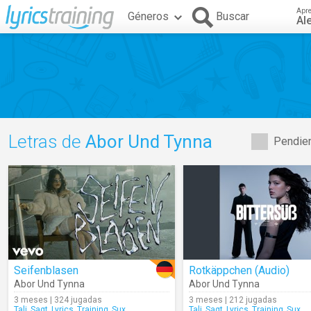
Apr
Géneros
Buscar
Al
Letras de
Abor Und Tynna
Pendien
Seifenblasen
Rotkäppchen (Audio)
Abor Und Tynna
Abor Und Tynna
3 meses | 324 jugadas
3 meses | 212 jugadas
Tali_Sagt_Lyrics_Training_Sux
Tali_Sagt_Lyrics_Training_Sux