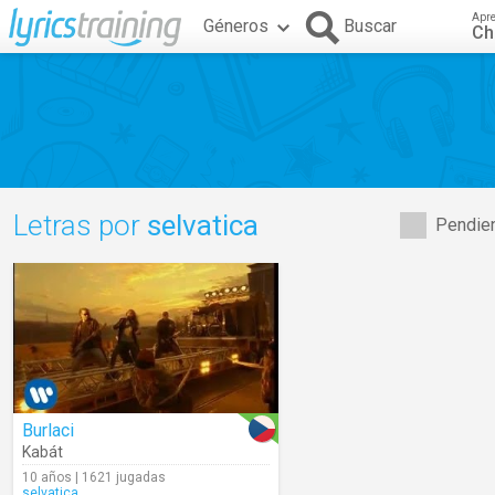
Apr
Géneros
Buscar
Ch
Letras por
selvatica
Pendien
Burlaci
Kabát
10 años | 1621 jugadas
selvatica