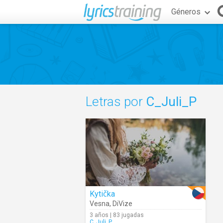
Géneros
Letras por
C_Juli_P
Kytička
Vesna
,
DiVize
3 años | 83 jugadas
C_Juli_P