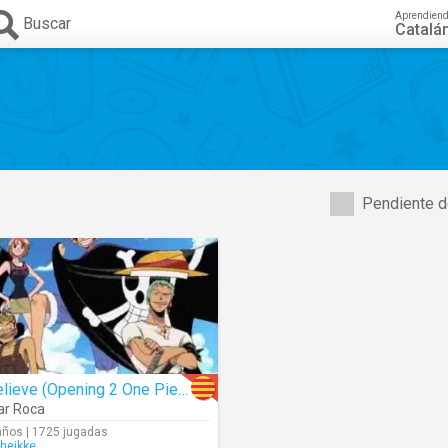
Aprendien
Buscar
Catalá
Pendiente d
Believe (Opening 2 One Piece)
r Roca
años | 1725 jugadas
lheikke