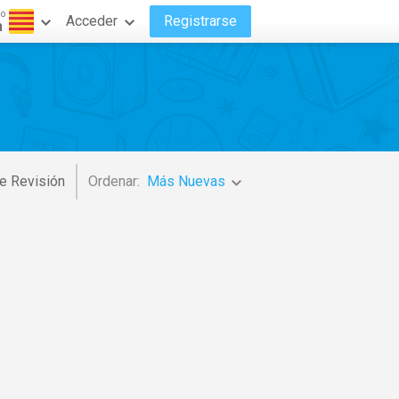
do
Acceder
Registrarse
n
e Revisión
Ordenar:
Más Nuevas