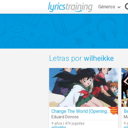
Géneros
Letras por
wilheikke
Change The World (Opening 1 Inuyasha)
Eduard Doncos
Ma
9 años | 470 jugadas
9 
wilheikke
wi