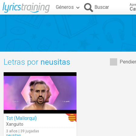
Apr
Géneros
Buscar
Ca
Letras por
neusitas
Pendien
Tot (Mallorquí)
Xanguito
3 años | 39 jugadas
neusitas