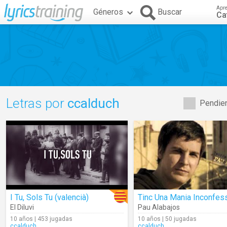
Apr
Géneros
Buscar
Ca
Letras por
ccalduch
Pendien
I Tu, Sols Tu (valencià)
El Diluvi
Pau Alabajos
10 años | 453 jugadas
10 años | 50 jugadas
ccalduch
ccalduch