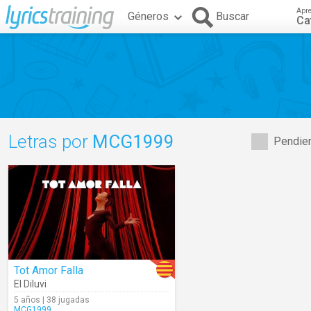
Apr
Géneros
Buscar
Ca
Letras por
MCG1999
Pendien
Tot Amor Falla
El Diluvi
5 años | 38 jugadas
MCG1999